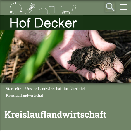
Direkt
zum
Inhalt
Startseite
-
Unsere Landwirtschaft im Überblick
-
Kreislauflandwirtschaft
Kreislauflandwirtschaft